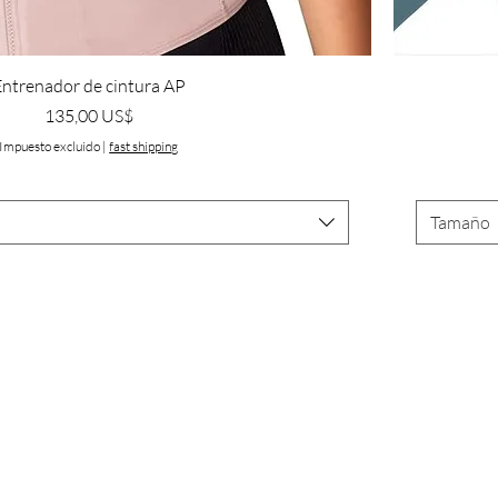
ntrenador de cintura AP
Precio
135,00 US$
Impuesto excluido
|
fast shipping
Tamaño