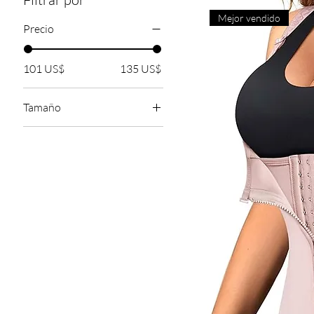
Mejor vendido
Precio
101 US$
135 US$
Tamaño
Grande
Medio
Pequeño
Talla única