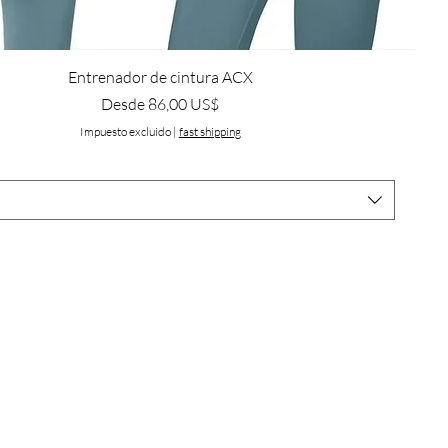
Entrenador de cintura ACX
Precio de oferta
Desde
86,00 US$
Impuesto excluido
|
fast shipping