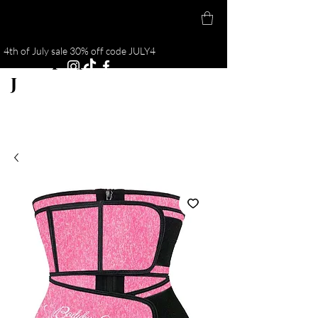
4th of July sale 30% off code JULY4
Cuerpo por
J